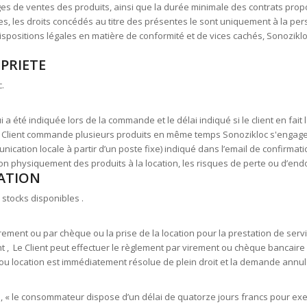
pages de ventes des produits, ainsi que la durée minimale des contrats pro
ères, les droits concédés au titre des présentes le sont uniquement à la 
ispositions légales en matière de conformité et de vices cachés, Sonozi
OPRIETE
.
qui a été indiquée lors de la commande et le délai indiqué si le client en fa
 Client commande plusieurs produits en même temps Sonozikloc s'engage à
nication locale à partir d’un poste fixe) indiqué dans l’email de confirm
n physiquement des produits à la location, les risques de perte ou d’en
TATION
 stocks disponibles .
ement ou par chèque ou la prise de la location pour la prestation de ser
t , Le Client peut effectuer le règlement par virement ou chèque bancaire U
Dj ou location est immédiatement résolue de plein droit et la demande annul
 « le consommateur dispose d’un délai de quatorze jours francs pour exerce