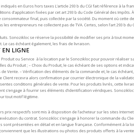
 indiqués en Euros hors taxes L’article 293 b du CGI fait référence à la fr
ons d’application fixées par cet art 293 b du Code Général des Impôts. À t
consommateur final, puis collectée par la société. Du moment où cette dern
s les entrepreneurs ne collectent pas de TVA. Certes, selon l’art 293 b du 
ts. Sonozikloc se réserve la possibilité de modifier ses prix à tout mome
nt. Le cas échéant également, les frais de livraison.
 EN LIGNE
 Produit ou Service à la location par le Sonozikloc pour pouvoir réaliser 
les du Produit ; – Choix du Produit, le cas échéant de ses options et indica
e Vente. – Vérification des éléments de la commande et, le cas échéant, co
e Client recevra alors confirmation par courrier électronique de la valida
ntes conditions générales de vente. Pour les produits livrés, cette livrais
lient s’engage à fournir ses éléments d’identification véridiques. Sonozikl
 tout motif légitime.
 prix respectifs sont mis à disposition de l’acheteur sur les sites Internet 
 d’exécution du contrat. Sonozikloc s’engage à honorer la commande du Clie
 sont présentées en détail et en langue française. Conformément à la loi fr
conviennent que les illustrations ou photos des produits offerts à la vente