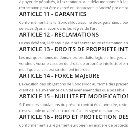
à payer de pénalités, à l’exception,». « Le délai mentionné à l’a
rétractation peut être exercé en contactant la Société par emai
ARTICLE 11 - GARANTIES
Conformément à la loi Sonozikloc assume deux garanties : loué d
services Dj animation dans les règles de l'art.
ARTICLE 12 - RECLAMATIONS
Le cas échéant, l’Acheteur peut présenter toute réclamation en 
ARTICLE 13 - DROITS DE PROPRIETE IN
Les marques, noms de domaines, produits, logiciels, images, vid
vendeur. Aucune cession de droits de propriété intellectuelle n
motif que ce soit est strictement interdite.
ARTICLE 14 - FORCE MAJEURE
L’exécution des obligations de Sonozikloc au terme des présen
client de la survenance d’un tel évènement dès que possible.
ARTICLE 15 - NULLITE ET MODIFICAT
Si l’une des stipulations du présent contrat était annulée, cette
n’est valable qu’après un accord écrit et signé des parties.
ARTICLE 16 - RGPD ET PROTECTION D
Conformément au règlement européen en matière de protection d