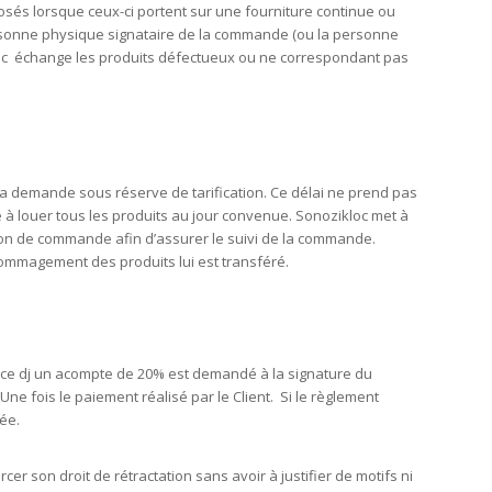
posés lorsque ceux-ci portent sur une fourniture continue ou
personne physique signataire de la commande (ou la personne
kloc échange les produits défectueux ou ne correspondant pas
it la demande sous réserve de tarification. Ce délai ne prend pas
 louer tous les produits au jour convenue. Sonozikloc met à
ation de commande afin d’assurer le suivi de la commande.
dommagement des produits lui est transféré.
vice dj un acompte de 20% est demandé à la signature du
ne fois le paiement réalisé par le Client. Si le règlement
ée.
r son droit de rétractation sans avoir à justifier de motifs ni