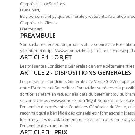
Ci-après le la « Société ».
D’une part,
Et la personne physique ou morale procédant à l’achat de produ
Ci-après, « le Client »
D’autre part,
PREAMBULE
Sonozikloc est éditeur de produits et de services de Prestation
site Internet (https://www.sonozikloc.fr). La liste et le descri
ARTICLE 1 - OBJET
Les présentes Conditions Générales de Vente déterminent les d
ARTICLE 2 - DISPOSITIONS GENERALES
Les présentes Conditions Générales de Vente (CGV) s’appliquent 
entre l’Acheteur et Sonozikloc. Sonozikloc se réserve la possib
sont celles étant en vigueur à la date du paiement (ou du prem
suivante : https://www.sonozikloc.fr/legal .Sonozikloc s’assure
l’ensemble des présentes Conditions Générales de Vente, et le c
reconnaît qu’il a bénéficié des conseils et informations nécess
lois françaises ou valablement représenter la personne physiqu
l’ensemble des transactions.
ARTICLE 3 - PRIX