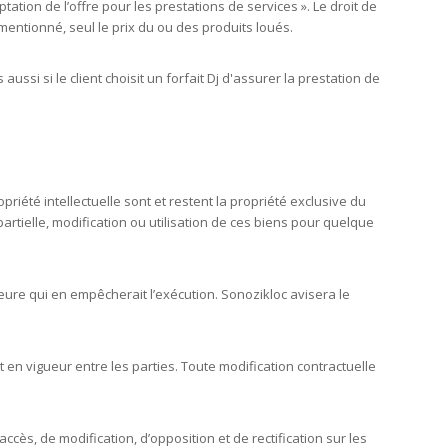
tation de l’offre pour les prestations de services ». Le droit de
smentionné, seul le prix du ou des produits loués.
si si le client choisit un forfait Dj d'assurer la prestation de
iété intellectuelle sont et restent la propriété exclusive du
artielle, modification ou utilisation de ces biens pour quelque
ure qui en empêcherait l’exécution. Sonozikloc avisera le
nt en vigueur entre les parties. Toute modification contractuelle
s, de modification, d’opposition et de rectification sur les