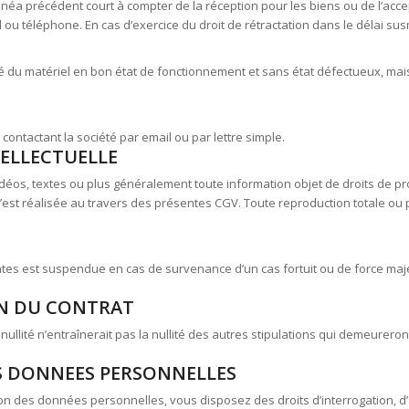
linéa précédent court à compter de la réception pour les biens ou de l’accep
l ou téléphone. En cas d’exercice du droit de rétractation dans le délai su
u matériel en bon état de fonctionnement et sans état défectueux, mais aus
contactant la société par email ou par lettre simple.
TELLECTUELLE
éos, textes ou plus généralement toute information objet de droits de propr
’est réalisée au travers des présentes CGV. Toute reproduction totale ou p
tes est suspendue en cas de survenance d’un cas fortuit ou de force maje
ION DU CONTRAT
 nullité n’entraînerait pas la nullité des autres stipulations qui demeurero
ES DONNEES PERSONNELLES
es données personnelles, vous disposez des droits d’interrogation, d’accè