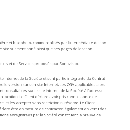
mière et box photo. commercialisés par l’intermédiaire de son
r le site susmentionné ainsi que ses pages de location.
oduits et de Services proposés par Sonozikloc
e Internet de la Société et sont partie intégrante du Contrat
elle version sur son site Internet. Les CGV applicables alors
consultables sur le site Internet de la Société à l’adresse
a location. Le Client déclare avoir pris connaissance de
 et les accepter sans restriction ni réserve. Le Client
t déclare être en mesure de contracter légalement en vertu des
ions enregistrées par la Société constituent la preuve de