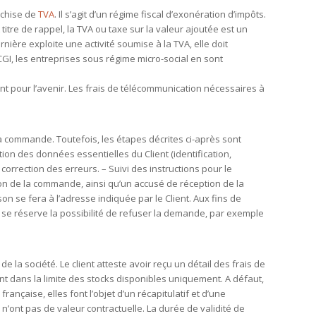
anchise de
TVA
. Il s’agit d’un régime fiscal d’exonération d’impôts.
itre de rappel, la TVA ou taxe sur la valeur ajoutée est un
ière exploite une activité soumise à la TVA, elle doit
CGI, les entreprises sous régime micro-social en sont
nt pour l’avenir. Les frais de télécommunication nécessaires à
sa commande. Toutefois, les étapes décrites ci-après sont
tion des données essentielles du Client (identification,
rrection des erreurs. – Suivi des instructions pour le
tion de la commande, ainsi qu’un accusé de réception de la
on se fera à l’adresse indiquée par le Client. Aux fins de
oc se réserve la possibilité de refuser la demande, par exemple
de la société. Le client atteste avoir reçu un détail des frais de
nt dans la limite des stocks disponibles uniquement. A défaut,
ançaise, elles font l’objet d’un récapitulatif et d’une
 n’ont pas de valeur contractuelle. La durée de validité de