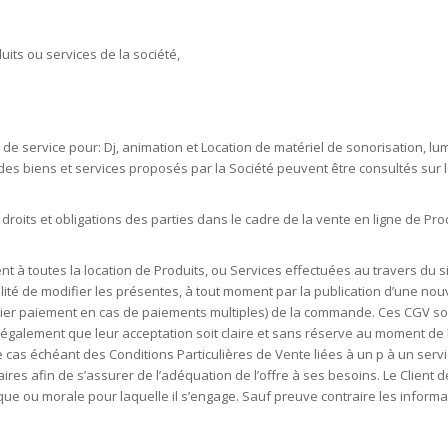
its ou services de la société,
 de service pour: Dj, animation et Location de matériel de sonorisation, lu
ptif des biens et services proposés par la Société peuvent être consultés su
roits et obligations des parties dans le cadre de la vente en ligne de Pr
à toutes la location de Produits, ou Services effectuées au travers du sit
ilité de modifier les présentes, à tout moment par la publication d’une nouv
ier paiement en cas de paiements multiples) de la commande. Ces CGV sont 
 également que leur acceptation soit claire et sans réserve au moment de l
as échéant des Conditions Particulières de Vente liées à un p à un service,
aires afin de s’assurer de l’adéquation de l’offre à ses besoins. Le Clien
e ou morale pour laquelle il s’engage. Sauf preuve contraire les informat