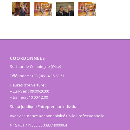
COORDONNÉES
Secteur de Compiègne (Oise)
Téléphone : +33 (0)6 14 36 83 61
Heures d’ouverture :
– Lun-Ven : 09:00-20:00
– Samedi : 10:00-12:00
Statut Juridique Entrepreneur Individuel
avec assurance Responsabilité Civile Professionnelle
N° SIRET / INSEE 53008374000064