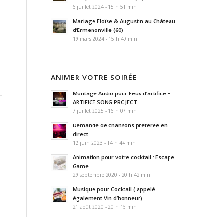
6 juillet 2024 - 15 h 51 min
Mariage Eloïse & Augustin au Château
d’Ermenonville (60)
E
19 mars 2024 - 15 h 49 min
ANIMER VOTRE SOIRÉE
Montage Audio pour Feux d’artifice –
ARTIFICE SONG PROJECT
7 juillet 2025 - 16 h 07 min
Demande de chansons préférée en
direct
12 juin 2023 - 14 h 44 min
Animation pour votre cocktail : Escape
Game
29 septembre 2020 - 20 h 42 min
Musique pour Cocktail ( appelé
également Vin d’honneur)
21 août 2020 - 20 h 15 min