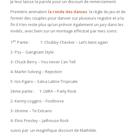
Je leur laisse la parole pour un discourt de remerciement.
Première animation
la ronde des danses
la règle du jeu et de
former des couples pour danser sur plusieurs registre et a la
fin il n’en reste plus qu’un prévoir également un jury dans les
invités, avec bien sur un montage effectué par mes soins:
er
1
Partie : 1- Chubby Checker – Let’s twist again
2- Psy – Gangnam Style
3- Chuck Berry – You never Can Tell
4- Martin Solveig – Rejection
5- Isis Figaro – Salsa Latine Tropicale
2ème partie : 1- LMFA – Party Rock
2- Kenny Loggins – Footloose
3- Xtreme – Te Extrano
4- Elvis Presley – Jailhouse Rock
suivis par un magnifique discourt de Mathilde.